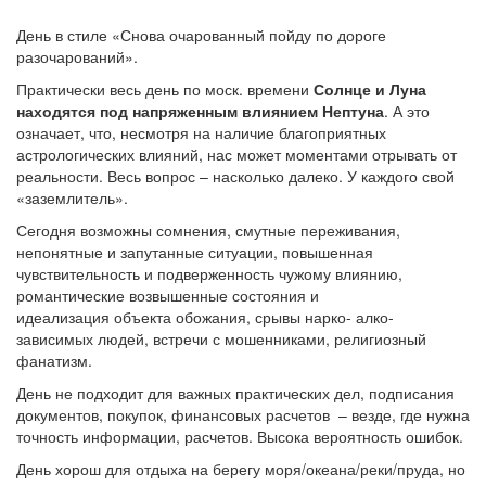
День в стиле «Снова очарованный пойду по дороге
разочарований».
Практически весь день по моск. времени
Солнце и Луна
находятся под напряженным влиянием Нептуна
. А это
означает, что, несмотря на наличие благоприятных
астрологических влияний, нас может моментами отрывать от
реальности. Весь вопрос – насколько далеко. У каждого свой
«заземлитель».
Сегодня возможны сомнения, смутные переживания,
непонятные и запутанные ситуации, повышенная
чувствительность и подверженность чужому влиянию,
романтические возвышенные состояния и
идеализация объекта обожания, срывы нарко- алко-
зависимых людей, встречи с мошенниками, религиозный
фанатизм.
День не подходит для важных практических дел, подписания
документов, покупок, финансовых расчетов – везде, где нужна
точность информации, расчетов. Высока вероятность ошибок.
День хорош для отдыха на берегу моря/океана/реки/пруда, но