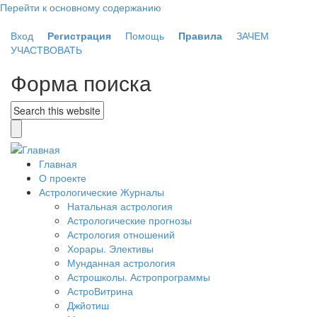
Перейти к основному содержанию
Вход
Регистрация
Помощь
Правила
ЗАЧЕМ
УЧАСТВОВАТЬ
Форма поиска
Главная
О проекте
Астрологические Журналы
Натальная астрология
Астрологические прогнозы
Астрология отношений
Хорары. Элективы
Мунданная астрология
Астрошколы. Астропрограммы
АстроВитрина
Джйотиш