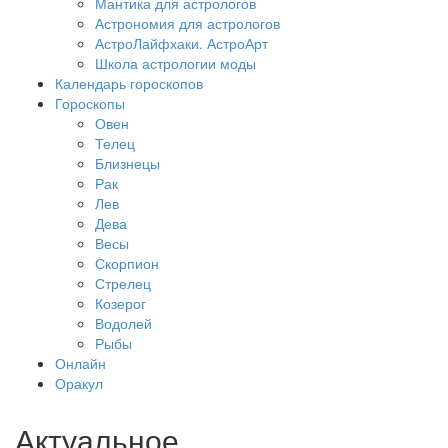
Мантика для астрологов
Астрономия для астрологов
АстроЛайфхаки. АстроАрт
Школа астрологии моды
Календарь гороскопов
Гороскопы
Овен
Телец
Близнецы
Рак
Лев
Дева
Весы
Скорпион
Стрелец
Козерог
Водолей
Рыбы
Онлайн
Оракул
Актуальное