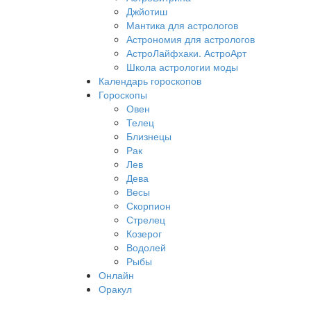
Джйотиш
Мантика для астрологов
Астрономия для астрологов
АстроЛайфхаки. АстроАрт
Школа астрологии моды
Календарь гороскопов
Гороскопы
Овен
Телец
Близнецы
Рак
Лев
Дева
Весы
Скорпион
Стрелец
Козерог
Водолей
Рыбы
Онлайн
Оракул