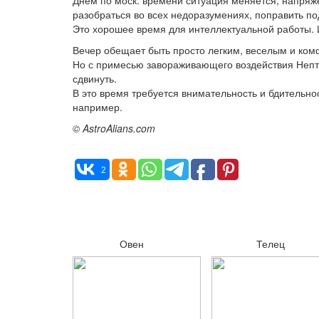
Днем по моск. времени ситуация меняется, напряж
разобраться во всех недоразумениях, поправить п
Это хорошее время для интеллектуальной работы.
Вечер обещает быть просто легким, веселым и ко
Но с примесью завораживающего воздействия Непту
сдвинуть.
В это время требуется внимательность и бдительнос
например.
© AstroAlians.com
2
Овен
Телец