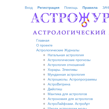
Перейти к основному содержанию
Вход
Регистрация
Помощь
Правила
ЗАЧ
Главная
О проекте
Астрологические Журналы
Натальная астрология
Астрологические прогнозы
Астрология отношений
Хорары. Элективы
Мунданная астрология
Астрошколы. Астропрограммы
АстроВитрина
Джйотиш
Мантика для астрологов
Астрономия для астрологов
АстроЛайфхаки. АстроАрт
Школа астрологии моды