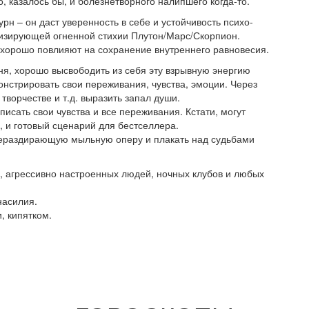
, казалось бы, и болезнетворного налипшего когда-то.
н – он даст уверенность в себе и устойчивость психо-
изирующей огненной стихии Плутон/Марс/Скорпион.
хорошо повлияют на сохранение внутреннего равновесия.
ня, хорошо высвободить из себя эту взрывную энергию
онстрировать свои переживания, чувства, эмоции. Через
 творчестве и т.д. выразить запал души.
аписать свои чувства и все переживания. Кстати, могут
 и готовый сценарий для бестселлера.
ераздирающую мыльную оперу и плакать над судьбами
, агрессивно настроенных людей, ночных клубов и любых
насилия.
 кипятком.