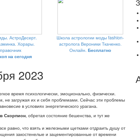
З
ды. АстроДесерт.
Школа астрологии моды fashion-
зминка. Хорары.
астролога Вероники Ткаченко.
правочник
Онлайн.
Бесплатно
коп на сегодня
бря 2023
гкое время психологически, эмоционально, физически.
м, не загружая их и себя проблемами. Сейчас эти проблемы
авновесие в условиях энергетического урагана.
 в Скорпион
, обретая состояние бешенства, и тут же
се равно, что взять и железными щетками отдраить душу от
площения закостенелые и зацементированные от времени