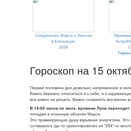
Соединение Марса с Ураном
Эфемери
в Близнецах
АстроРа
2026
С
Горос
Гороскоп на 15 октя
Первая половина дня довольно напряженное и неле
Важно бережно относиться и к себе, и к окружающи
все-равно не решить. Важно сохранять внутренне р
В 14-03 часов по моск. времени Луна переходит
попадая в огненные объятия Марса.
Это травмирующая душу взрывная энергетика. Это в
оставшихся где-то ориентировочно из "254"-го во