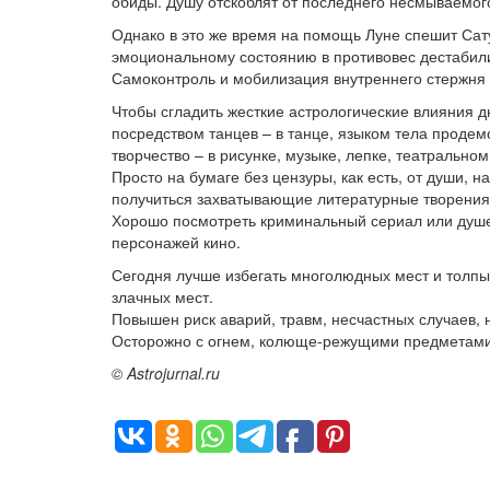
обиды. Душу отскоблят от последнего несмываемого
Однако в это же время на помощь Луне спешит Сатур
эмоциональному состоянию в противовес дестабил
Самоконтроль и мобилизация внутреннего стержня 
Чтобы сгладить жесткие астрологические влияния д
посредством танцев – в танце, языком тела продем
творчество – в рисунке, музыке, лепке, театральном
Просто на бумаге без цензуры, как есть, от души, н
получиться захватывающие литературные творения,
Хорошо посмотреть криминальный сериал или душ
персонажей кино.
Сегодня лучше избегать многолюдных мест и толпы
злачных мест.
Повышен риск аварий, травм, несчастных случаев, 
Осторожно с огнем, колюще-режущими предметами,
© Astrojurnal.ru