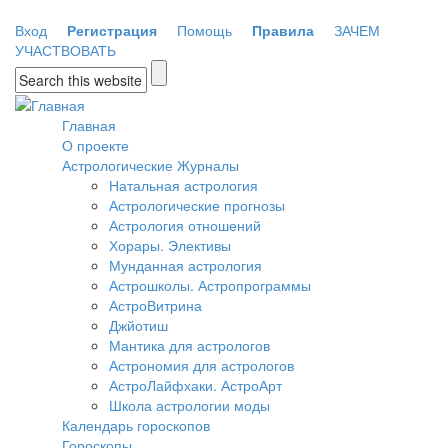
Перейти к основному содержанию
Вход
Регистрация
Помощь
Правила
ЗАЧЕМ
УЧАСТВОВАТЬ
Форма поиска
Главная
О проекте
Астрологические Журналы
Натальная астрология
Астрологические прогнозы
Астрология отношений
Хорары. Элективы
Мунданная астрология
Астрошколы. Астропрограммы
АстроВитрина
Джйотиш
Мантика для астрологов
Астрономия для астрологов
АстроЛайфхаки. АстроАрт
Школа астрологии моды
Календарь гороскопов
Гороскопы