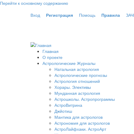
Перейти к основному содержанию
Вход
Регистрация
Помощь
Правила
ЗАЧ
Главная
О проекте
Астрологические Журналы
Натальная астрология
Астрологические прогнозы
Астрология отношений
Хорары. Элективы
Мунданная астрология
Астрошколы. Астропрограммы
АстроВитрина
Джйотиш
Мантика для астрологов
Астрономия для астрологов
АстроЛайфхаки. АстроАрт