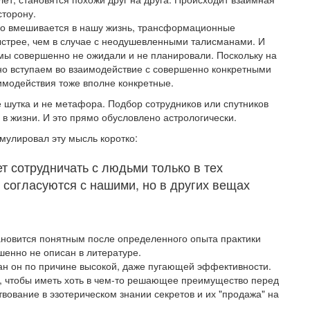
сторону.
ивно вмешивается в нашу жизнь, трансформационные
быстрее, чем в случае с неодушевленными талисманами. И
 мы совершенно не ожидали и не планировали. Поскольку на
но вступаем во взаимодействие с совершенно конкретными
аимодействия тоже вполне конкретные.
 шутка и не метафора. Подбор сотрудников или спутников
 в жизни. И это прямо обусловлено астрологически.
улировал эту мысль коротко:
т сотрудничать с людьми только в тех
 согласуются с нашими, но в других вещах
ановится понятным после определенного опыта практики
шенно не описан в литературе.
сан он по причине высокой, даже пугающей эффективности.
о, чтобы иметь хоть в чем-то решающее преимущество перед
ование в эзотерическом знании секретов и их "продажа" на