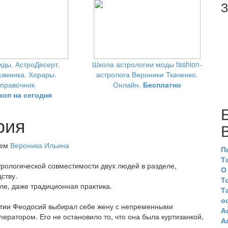
З
ды. АстроДесерт.
Школа астрологии моды fashion-
зминка. Хорары.
астролога Вероники Ткаченко.
правочник
Онлайн.
Бесплатно
коп на сегодня
рия
лем
Вероника Ильина
П
Т
трологической совместимости двух людей в разделе,
О
дству.
Т
сле, даже традиционная практика.
Т
о
нтии Феодосий выбирал себе жену с непременными
А
ператором. Его не остановило то, что она была куртизанкой,
А