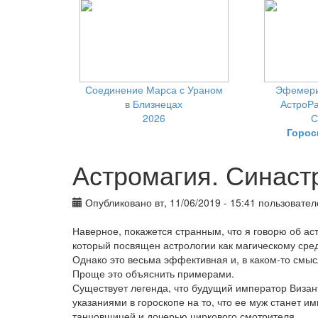
Соединение Марса с Ураном
Эфемери
в Близнецах
АстроРа
2026
С
Горос
Астромагия. Синаст
Опубликовано вт, 11/06/2019 - 15:41 пользовате
Наверное, покажется странным, что я говорю об ас
который посвящен астрологии как магическому сре
Однако это весьма эффективная и, в каком-то смы
Проще это объяснить примерами.
Существует легенда, что будущий император Виза
указаниями в гороскопе на то, что ее муж станет им
танцовщицей и дочерью циркового смотрителя.