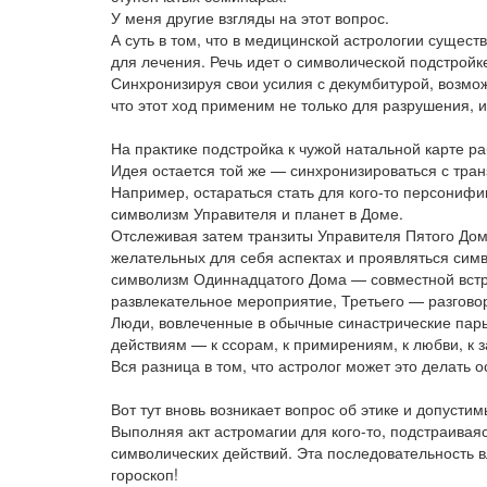
У меня другие взгляды на этот вопрос.
А суть в том, что в медицинской астрологии суще
для лечения. Речь идет о символической подстройке
Синхронизируя свои усилия с декумбитурой, возможн
что этот ход применим не только для разрушения, и
На практике подстройка к чужой натальной карте ра
Идея остается той же — синхронизироваться с тран
Например, остараться стать для кого-то персониф
символизм Управителя и планет в Доме.
Отслеживая затем транзиты Управителя Пятого Дома
желательных для себя аспектах и проявляться сим
символизм Одиннадцатого Дома — совместной встр
развлекательное мероприятие, Третьего — разговор и
Люди, вовлеченные в обычные синастрические пары
действиям — к ссорам, к примирениям, к любви, к 
Вся разница в том, что астролог может это делать 
Вот тут вновь возникает вопрос об этике и допусти
Выполняя акт астромагии для кого-то, подстраивая
символических действий. Эта последовательность в
гороскоп!