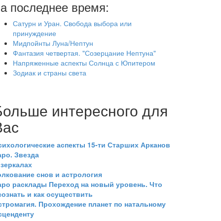
а последнее время:
Сатурн и Уран. Свобода выбора или
принуждение
Мидпойнты Луна/Нептун
Фантазия четвертая. "Созерцание Нептуна"
Напряженные аспекты Солнца с Юпитером
Зодиак и страны света
Больше интересного для
Вас
сихологические аспекты 15-ти Старших Арканов
аро. Звезда
 зеркалах
олкование снов и астрология
аро расклады Переход на новый уровень. Что
сознать и как осуществить
стромагия. Прохождение планет по натальному
сценденту