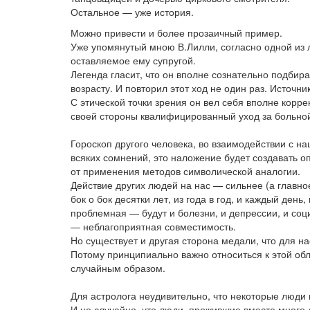
Остальное — уже история.
Можно привести и более прозаичный пример.
Уже упомянутый мною В.Лилли, согласно одной из л
оставляемое ему супругой.
Легенда гласит, что он вполне сознательно подбира
возрасту. И повторил этот ход не один раз. Источник 
С этической точки зрения он вел себя вполне корре
своей стороны квалифицированный уход за больно
Гороскоп другого человека, во взаимодействии с н
всяких сомнений, это наложение будет создавать 
от применения методов символической аналогии.
Действие других людей на нас — сильнее (а главно
бок о бок десятки лет, из года в год, и каждый день
проблемная — будут и болезни, и депрессии, и соц
— неблагоприятная совместимость.
Но существует и другая сторона медали, что для н
Потому принципиально важно относиться к этой об
случайным образом.
Для астролога неудивительно, что некоторые люди м
И не случайно, что люди, прожившие вместе много 