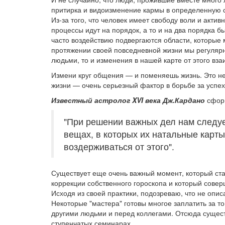
притирка и видоизменение кармы в определенную 
Из-за того, что человек имеет свободу воли и акт
процессы идут на порядок, а то и на два порядка 
часто воздействию подвергаются области, которые
протяжении своей повседневной жизни мы регуляр
людьми, то и изменения в нашей карте от этого вз
Измени круг общения — и поменяешь жизнь. Это не
жизни — очень серьезный фактор в борьбе за успех
Известный астролог XVI века Дж.Кардано
сформ
"При решении важных дел нам следуе
вещах, в которых их натальные карты
воздерживаться от этого".
Существует еще очень важный момент, который ст
коррекции собственного гороскопа и который совер
Исходя из своей практики, подозреваю, что не опи
Некоторые "мастера" готовы многое заплатить за т
другими людьми и перед коллегами. Отсюда существ
ступенчатых семинарах.