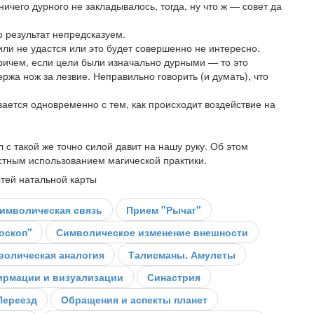
ичего дурного не закладывалось, тогда, ну что ж — совет да
о результат непредсказуем.
или не удастся или это будет совершенно не интересно.
Причем, если цели были изначально дурными — то это
ржа нож за лезвие. Неправильно говорить (и думать), что
ется одновременно с тем, как происходит воздействие на
ол с такой же точно силой давит на нашу руку. Об этом
стным использованием магической практики.
тей натальной карты
имволическая связь
Прием "Рычаг"
оскоп"
Символическое изменение внешности
волическая аналогия
Талисманы. Амулеты
рмации и визуализации
Синастрия
Переезд
Обращения и аспекты планет