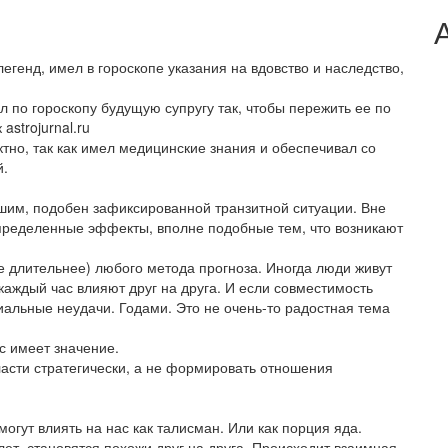
егенд, имел в гороскопе указания на вдовство и наследство,
л по гороскопу будущую супругу так, чтобы пережить ее по
astrojurnal.ru
ктно, так как имел медицинские знания и обеспечивал со
й.
ашим, подобен зафиксированной транзитной ситуации. Вне
определенные эффекты, вполне подобные тем, что возникают
е длительнее) любого метода прогноза. Иногда люди живут
, каждый час влияют друг на друга. И если совместимость
иальные неудачи. Годами. Это не очень-то радостная тема
ас имеет значение.
ласти стратегически, а не формировать отношения
огут влиять на нас как талисман. Или как порция яда.
лет, становятся похожи друг на друга. Происходит взаимная