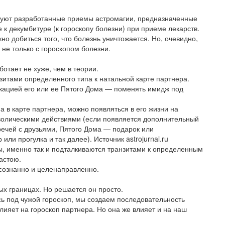
ствуют разработанные приемы астромагии, предназначенные
 к декумбитуре (к гороскопу болезни) при приеме лекарств.
о добиться того, что болезнь уничтожается. Но, очевидно,
 не только с гороскопом болезни.
ботает не хуже, чем в теории.
зитами определенного типа к натальной карте партнера.
икацией его или ее Пятого Дома — поменять имидж под
 в карте партнера, можно появляться в его жизни на
волическими действиями (если появляется дополнительный
ечей с друзьями, Пятого Дома — подарок или
ли прогулка и так далее). Источник astrojurnal.ru
, именно так и подталкиваются транзитами к определенным
застою.
осознанно и целенаправленно.
мых границах. Но решается он просто.
сь под чужой гороскоп, мы создаем последовательность
лияет на гороскоп партнера. Но она же влияет и на наш